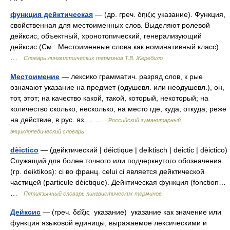
функция дейктическая
— (др. греч. δηιζις указание). Функция,
свойственная для местоименных слов. Выделяют ролевой
дейксис, объектный, хронотопический, генерализующий
дейксис (См.: Местоименные слова как номинативный класс)
…
Словарь лингвистических терминов Т.В. Жеребило
Местоимение
— лексико грамматич. разряд слов, к рые
означают указание на предмет (одушевл. или неодушевл.), он,
тот, этот; на качество какой, такой, который, некоторый; на
количество сколько, несколько; на место где, куда, откуда; реже
на действие, в рус. яз.… …
Российский гуманитарный
энциклопедический словарь
dèictico
— (дейктический | déictique | deiktisch | deictic | dèictico)
Служащий для более точного или подчеркнутого обозначения
(гр. deiktikos): ci во франц. celui ci является дейктической
частицей (particule déictique). Дейктическая функция (fonction…
…
Пятиязычный словарь лингвистических терминов
Дейксис
— (греч. δεῖξις указание) указание как значение или
функция языковой единицы, выражаемое лексическими и