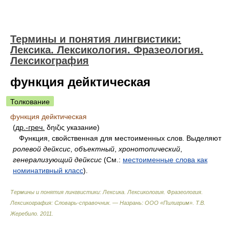
Термины и понятия лингвистики:
Лексика. Лексикология. Фразеология.
Лексикография
функция дейктическая
Толкование
функция дейктическая
(
др.-греч.
δηιζις указание)
Функция, свойственная для местоименных слов. Выделяют
ролевой дейксис
,
объектный
,
хронотопический
,
генерализующий дейксис
(См.:
местоименные слова как
номинативный класс
).
Термины и понятия лингвистики: Лексика. Лексикология. Фразеология.
Лексикография: Словарь-справочник. — Назрань: ООО «Пилигрим»
.
Т.В.
Жеребило
.
2011
.