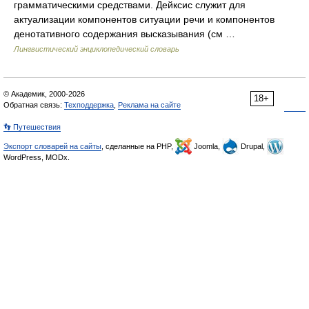
грамматическими средствами. Дейксис служит для
актуализации компонентов ситуации речи и компонентов
денотативного содержания высказывания (см …
Лингвистический энциклопедический словарь
© Академик, 2000-2026
18+
Обратная связь:
Техподдержка
,
Реклама на сайте
👣 Путешествия
Экспорт словарей на сайты
, сделанные на PHP,
Joomla,
Drupal,
WordPress, MODx.